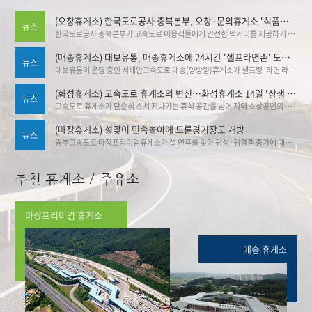
(오창휴게소) 한국도로공사 충북본부, 오창·문의휴게소 '식품안심구역' 추가 지정
뉴스
한국도로공사 충북본부가 고속도로 이용객들에게 안전한 먹거리를 제공하기 위해 관내 휴게소의 식품안심구역 지정을 대폭 확대했다. 도공 충북본부는 오창(양방향)휴게소와 문의청남대(양방향)휴게소가 식품안심구역으로 추가 지정됨에 따라, 오창(하남방향)휴게소에서 공식 지정식을 개최했다. 기사출처▶한국도로공사 충북본부, 오창·문의휴게소 '식품안심구역' 추가 지정:브레이크뉴스
(매송휴게소) 대보유통, 매송휴게소에 24시간 '셀프라면존' 도입 … 30종 라면 직접 골라 조리
뉴스
대보유통이 운영 중인 서해안고속도로 매송(양방향)휴게소가 셀프형 ‘라면 라이브러리 존’을 설치·운영하고 있어 화제다. 이를 통해 휴게소 가격 안정 그리고 야간 고객 서비스 강화라는 두 마리 토끼 잡기에 나섰다. 기사출처 ▶대보유통, 매송휴게소에 24시간 '셀프라면존' 도입 … 30종 라면 직접 골라 조리 | 뉴데일리
(화성휴게소) 고속도로 휴게소의 변신…화성휴게소 14일 '상생 플리마켓'
뉴스
고속도로 휴게소가 단순히 스쳐 지나가는 휴식 공간을 넘어 지역 소상공인의 판로를 열고 관광을 활성화하는 '상생 플랫폼'으로 변신한다. ▶ 기사링크 :고속도로 휴게소의 변신…화성휴게소 14일 '상생 플리마켓'
(마장휴게소) 설맞이 민속놀이에 드론경기장도 개방
뉴스
중부고속도로 마장프리미엄휴게소가 설 연휴를 맞아 귀성·귀경객 증가에 대비한 특별 운영에 돌입했다고 밝혔다. 중부고속도로 마장프리미엄휴게소에서 민속놀이 이벤트를 즐길 수 있다. 기사링크 ▶중부 대보 마장휴게소, 설 맞이 특별 이벤트 - 스포츠Q(큐)
추천 휴게소 / 주유소
마장프리미엄 휴게소
매송 휴게소