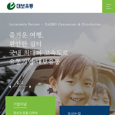
Sustainable Partner - DAEBO Concession & Distribution
즐거운 여행,
편안한 쉼터
국내 최대의 고속도로
유통기업
대보유통
2
/
2
기업이념
정성과 혼을 다하여
오시는길